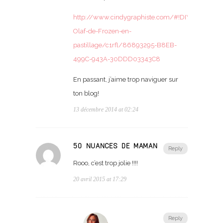
http://www.cindygraphiste.com/#!DIY-
Olaf-de-Frozen-en-
pastillage/c1rfl/86893295-B8EB-
499C-943A-30DDD03343C8
En passant, j’aime trop naviguer sur
ton blog!
13 décembre 2014 at 02:24
50 NUANCES DE MAMAN
Reply
Rooo, c’est trop jolie !!!!
20 avril 2015 at 17:29
Reply