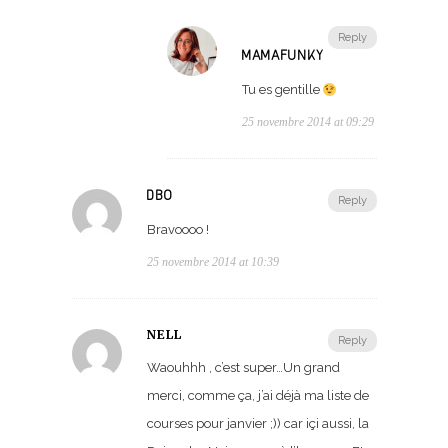
Reply
MAMAFUNKY
Tu es gentille
25 novembre 2014 at 09:29
DBO
Reply
Bravoooo !
25 novembre 2014 at 10:39
NELL
Reply
Waouhhh , c’est super…Un grand
merci, comme ça, j’ai déjà ma liste de
courses pour janvier ;)) car içi aussi, la