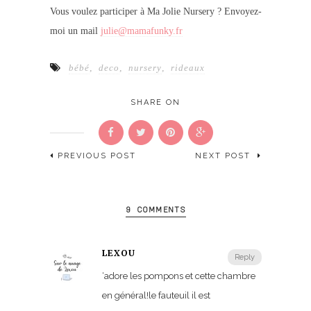
Vous voulez participer à Ma Jolie Nursery ? Envoyez-
moi un mail
julie@mamafunky.fr
bébé
,
deco
,
nursery
,
rideaux
SHARE ON
PREVIOUS POST
NEXT POST
9 COMMENTS
LEXOU
Reply
‘adore les pompons et cette chambre
en général!le fauteuil il est