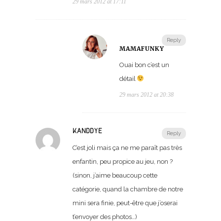
29 mars 2012 at 17:11
Reply
MAMAFUNKY
Ouai bon c’est un
détail
29 mars 2012 at 20:38
KANDDYE
Reply
C’est joli mais ça ne me paraît pas très
enfantin, peu propice au jeu, non ?
(sinon, j’aime beaucoup cette
catégorie, quand la chambre de notre
mini sera finie, peut-être que j’oserai
t’envoyer des photos…)