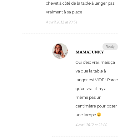
chevet à côté de la table à langer pas
vraiment à sa place
4 avril 2012 at 20:51
Reply
MAMAFUNKY
Oui c’est vrai, mais ça
va que la table à
langer est VIDE ! Parce
qu’en vrai, il n’y a
même pas un
centimètre pour poser
une lampe
4 avril 2012 at 22:06