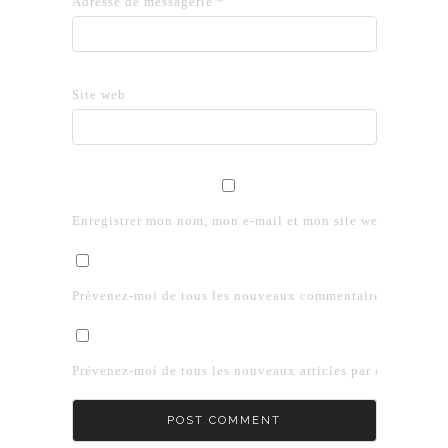
Adresse de messagerie
*
Site web
Enregistrer mon nom, mon e-mail et mon site web dans le 
Prévenez-moi de tous les nouveaux commentaires par e-mai
Prévenez-moi de tous les nouveaux articles par e-mail.