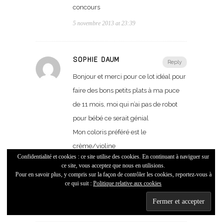
concours
5 novembre 2013 at 23:39
SOPHIE DAUM
Reply
Bonjour et merci pour ce lot idéal pour
faire des bons petits plats à ma puce
de 11 mois, moi qui n’ai pas de robot
pour bébé ce serait génial
Mon coloris préféré est le
crème/violine
Confidentialité et cookies : ce site utilise des cookies. En continuant à naviguer sur
Je suis fan sur facebook avec mon
ce site, vous acceptez que nous en utilisions.
pseudo Sophie Daum
Pour en savoir plus, y compris sur la façon de contrôler les cookies, reportez-vous à
ce qui suit :
Politique relative aux cookies
Merci et à bientôt
6 novembre 2013 at 08:51