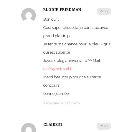
ELODIE FRIEDMAN
Reply
Bonjour ,
C’est super chouette, je participe avec
grand plaisir :p
Je tente ma chance pour le bleu / gris
qui est superbe
Joyeux blog anniversaire ^^ Mail:
elofri@hotmail.fr
Merci beaucoup pour ce superbe
concours
bonne journée
5 novembre 2013 at 14:57
CLAIRE31
Reply