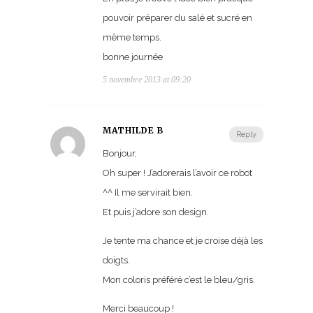
pouvoir préparer du salé et sucré en
même temps.
bonne journée
5 novembre 2013 at 09:20
MATHILDE B
Reply
Bonjour,
Oh super ! J’adorerais l’avoir ce robot
^^ Il me servirait bien.
Et puis j’adore son design.
Je tente ma chance et je croise déjà les
doigts.
Mon coloris préféré c’est le bleu/gris.
Merci beaucoup !