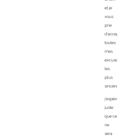
et je
vous
prie
d’accepter
toutes
mes
excuses
les
plus
sincères
j’espère
juste
que ce
ne
sera