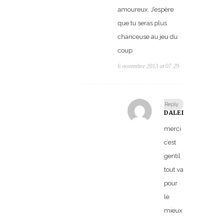
amoureux. J’espère
que tu seras plus
chanceuse au jeu du
coup
6 novembre 2013 at 07:29
Reply
DALEL
merci
c’est
gentil
tout va
pour
le
mieux