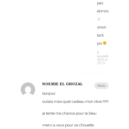
pas
éliminatoire
:/
sinon
tant
pis
8
novembre
2013 at
19:31
NOEMIE EL GHOZAL
Reply
bonjour
oulala mais quel cadeau mon rêve !!!!!!!
je tente ma chance pour le bleu
merci a vous pour ce chouette