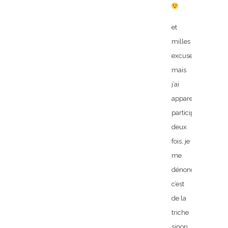
et
milles
excuses
mais
j’ai
apparemment
participé
deux
fois, je
me
dénonce
c’est
de la
triche
sinon,