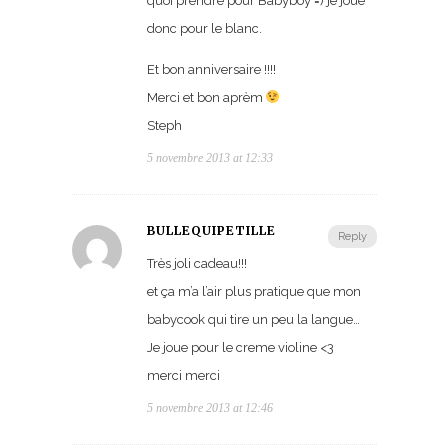
quoi prendre pour Babyboy =) je joue
donc pour le blanc.
Et bon anniversaire !!!!
Merci et bon aprèm
Steph
5 novembre 2013 at 12:33
BULLEQUIPETILLE
Reply
Très joli cadeau!!!
et ça m’a l’air plus pratique que mon
babycook qui tire un peu la langue…
Je joue pour le creme violine <3
merci merci
5 novembre 2013 at 12:46