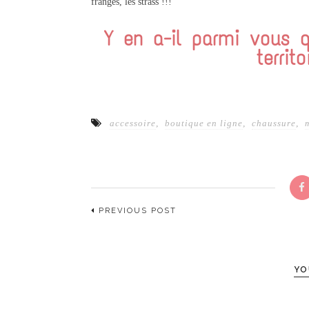
franges, les strass !!!
Y en a-il parmi vous q
territ
accessoire
,
boutique en ligne
,
chaussure
,
PREVIOUS POST
YO