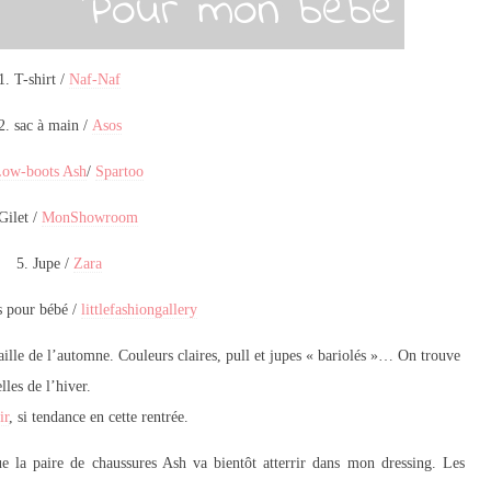
1. T-shirt /
Naf-Naf
2. sac à main /
Asos
ow-boots Ash
/
Spartoo
Gilet /
MonShowroom
5. Jupe /
Zara
s pour bébé /
littlefashiongallery
isaille de l’automne. Couleurs claires, pull et jupes « bariolés »… On trouve
lles de l’hiver.
ir
, si tendance en cette rentrée.
ue la paire de chaussures Ash va bientôt atterrir dans mon dressing. Les