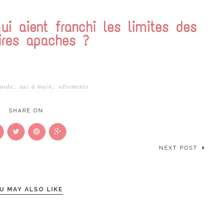
ui aient franchi les limites des
oires apaches ?
mode
,
sac à main
,
vêtements
SHARE ON
NEXT POST
U MAY ALSO LIKE