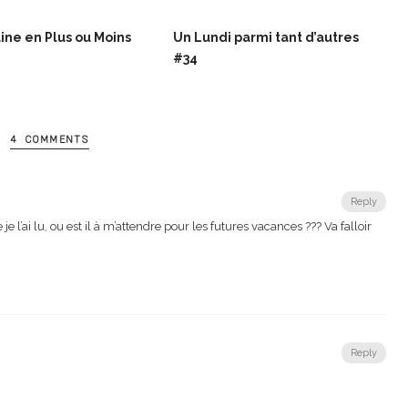
ne en Plus ou Moins
Un Lundi parmi tant d’autres
#34
4 COMMENTS
Reply
 l’ai lu, ou est il à m’attendre pour les futures vacances ??? Va falloir
Reply