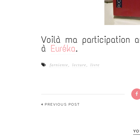
Voilà ma participation 
à
Euréka
.
farniente
,
lecture
,
livre
PREVIOUS POST
YO