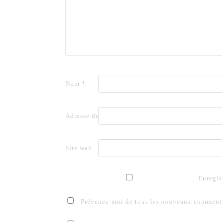
Nom
*
Adresse de messagerie
*
Site web
Enregis
Prévenez-moi de tous les nouveaux commenta