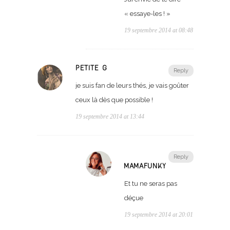
« essaye-les ! »
19 septembre 2014 at 08:48
PETITE G
Reply
je suis fan de leurs thés, je vais goûter
ceux là dès que possible !
19 septembre 2014 at 13:44
Reply
MAMAFUNKY
Et tu ne seras pas
déçue
19 septembre 2014 at 20:01