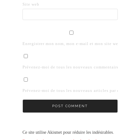
Site web
Enregistrer mon nom, mon e-mail et mon site web dans le 
Prévenez-moi de tous les nouveaux commentaires par e-mai
Prévenez-moi de tous les nouveaux articles par e-mail.
Ce site utilise Akismet pour réduire les indésirables.