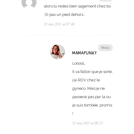
alors tu restes bien sagement chez toi
;))) pas un pied dehors…
31 mai 2011 at 07:48
Reply
MAMAFUNKY
LooooL
Il va falloir que je sorte,
j’ai RDV chez le
gyneco. Mais je ne
passerai pas par la ou
je suis tombée, promis
!
31 mai 2011 at 08:15