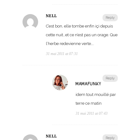
NELL
Reply
C’est bon, elle tombe enfin içi depuis
cette nuit…et ce n’est pas un orage. Que
l’herbe redevienne verte….
31 mai 2011 at 07:31
Reply
MAMAFUNKY
idem tout mouillé par
terre ce matin
31 mai 2011 at 07:43
NELL
Reply