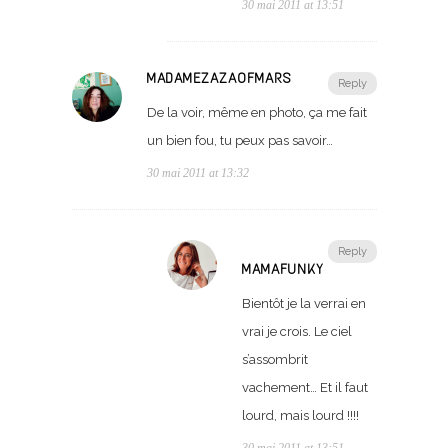
30 mai 2011 at 13:51
MADAMEZAZAOFMARS
Reply
De la voir, même en photo, ça me fait
un bien fou, tu peux pas savoir…
30 mai 2011 at 13:32
Reply
MAMAFUNKY
Bientôt je la verrai en
vrai je crois. Le ciel
s’assombrit
vachement… Et il faut
lourd, mais lourd !!!!
30 mai 2011 at 13:51