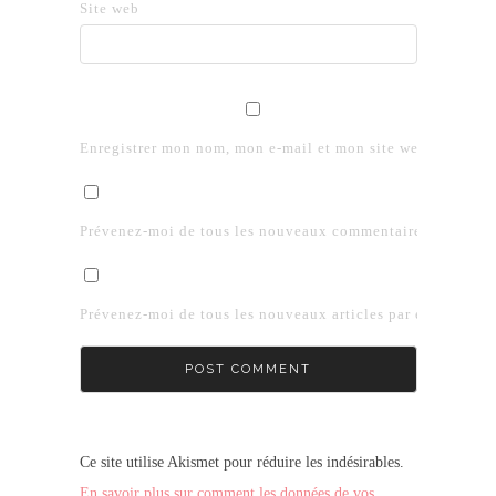
Site web
Enregistrer mon nom, mon e-mail et mon site web dans le 
Prévenez-moi de tous les nouveaux commentaires par e-mai
Prévenez-moi de tous les nouveaux articles par e-mail.
Ce site utilise Akismet pour réduire les indésirables.
En savoir plus sur comment les données de vos