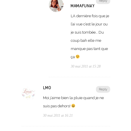
Reply
MAMAFUNKY
LA dernière fois que je
l’ai vue c’est le jour ou
je suis tombée… Du
coup bah elle me
manque pas tant que
ça
30 mai 2011 at 15:28
LMO
Reply
Moi j’aime bien la pluie quand je ne
suis pas dehors!
30 mai 2011 at 16:21