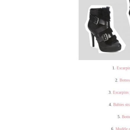
1.
Escarpi
2.
Bottes
3.
Escarpins 
4.
Babies str
5.
Bott
6.
Modèle d