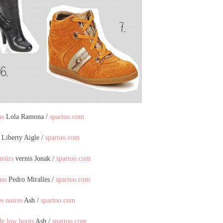
ns
Lola Ramona /
spartoo.com
Liberty Aigle /
spartoo.com
noirs
vernis Jonak /
spartoo.com
ass
Pedro Miralles /
spartoo.com
es noires
Ash /
spartoo.com
e low boots
Ash /
spartoo.com