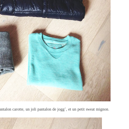
ntalon carotte, un joli pantalon de jogg’, et un petit sweat mignon.