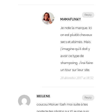
Reply
MAMAFUNKY
Je note la marque. Ici
on est plutôt cheveux
secs et abimés. Mais
j’imagine qu’il doit y
avoir ce type de
shampoing. J’irai faire
un tour sur leur site.
20 décembre 2017 at 18:52
HÉLÈNE
Reply
coucou Morue ! bah moi suite à tes
poste te tes photos sur IG je me suis