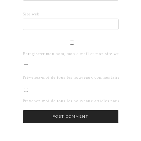
Site web
Enregistrer mon nom, mon e-mail et mon site web dans le 
Prévenez-moi de tous les nouveaux commentaires par e-mai
Prévenez-moi de tous les nouveaux articles par e-mail.