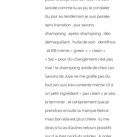
lancée comme tu as pu le constater ,
du jour au lendemain je suis passée
sans transition , aux savons ,
shampoing , après-shampoing , déo ,
démaquillant , huile de soin , dentifrice
, et BB crème « green » « clean »
« bio » pour du changement c’est pas
mal ! le shampoing solide de chez Les
Savons de Joya ne me gratte pas du
tout j’en suis très contente même s’il a
un petit ingrédient « pas clean » je vais
le terminer , et certainement que je
prendrais ensuite la marque Belice ,
mais bon elle est plus chère . tu me
diras si tu as d’autres retours possitifs
sur d autres produits solides . A noter