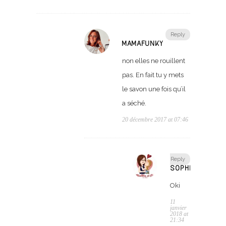
Reply
MAMAFUNKY
non elles ne rouillent
pas. En fait tu y mets
le savon une fois qu’il
a séché.
20 décembre 2017 at 07:46
Reply
SOPHIE
Oki
11
janvier
2018 at
21:34