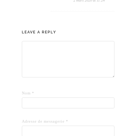
2 mars 2020 at 11:24
LEAVE A REPLY
Nom
*
Adresse de messagerie
*