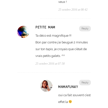
veux !
25 octobre 2016 at 08:42
PETITE MAM
Reply
Ta déco est magnifique !!!
Bon par contre j’ai beugué 2 minutes
sur ton tapis, je croyais que c’était de
vrais petits galets. ^^
25 octobre 2016 at 07:58
Reply
MAMAFUNKY
oui ca fait souvent c’est
effet la