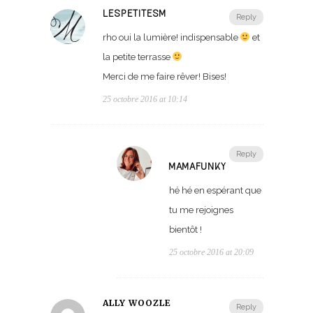
LESPETITESM
Reply
rho oui la lumière! indispensable
et
la petite terrasse
Merci de me faire rêver! Bises!
25 octobre 2016 at 10:14
Reply
MAMAFUNKY
hé hé en espérant que
tu me rejoignes
bientôt !
25 octobre 2016 at 20:09
ALLY WOOZLE
Reply