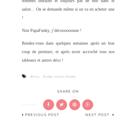
sommes installés et toujours pas de télé dans le
salon… On se demande même si on va en acheter une
!
Non PapaFunky, j’décoooooonne !
Rendez-vous dans quelques semaines après un bon
coup de peinture, et après avoir accroché tous nos
tableaux et autres déco !
deco
,
home sweet home
SHARE ON
PREVIOUS POST
NEXT POST