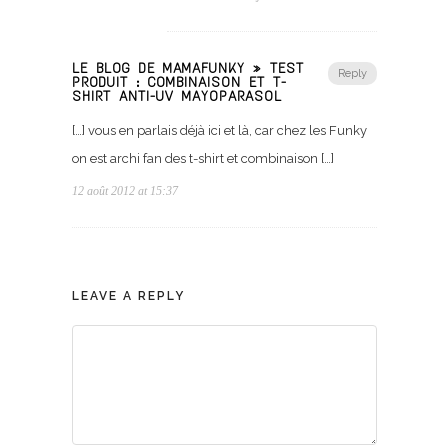
LE BLOG DE MAMAFUNKY » TEST
Reply
PRODUIT : COMBINAISON ET T-
SHIRT ANTI-UV MAYOPARASOL
[…] vous en parlais déjà ici et là, car chez les Funky
on est archi fan des t-shirt et combinaison […]
12 août 2012 at 15:37
LEAVE A REPLY