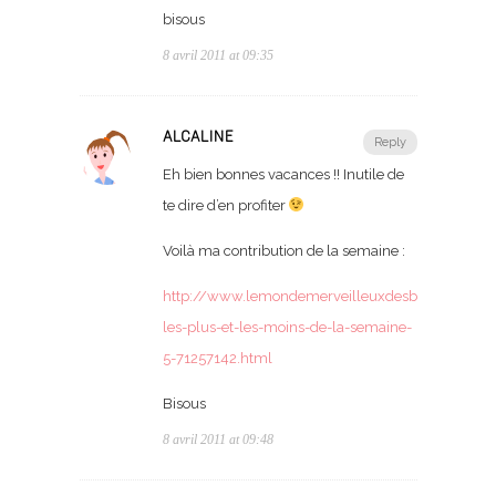
bisous
8 avril 2011 at 09:35
ALCALINE
Reply
Eh bien bonnes vacances !! Inutile de
te dire d’en profiter
Voilà ma contribution de la semaine :
http://www.lemondemerveilleuxdesbebes.com/ar
les-plus-et-les-moins-de-la-semaine-
5-71257142.html
Bisous
8 avril 2011 at 09:48