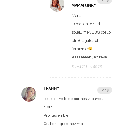
Reply
MAMAFUNKY
Merci
Direction le Sud :
soleil, mer, BBQ (peut-
être), cigales et
farniente
Aaaaaaaah j’en rêve !
8 avril 2011 at 08:26
FRANNY
Reply
Je te souhaite de bonnes vacances
alors.
Profites en bien !
C’est en ligne chez moi.