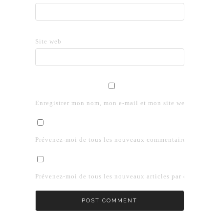
Site web
Enregistrer mon nom, mon e-mail et mon site web dans le 
Prévenez-moi de tous les nouveaux commentaires par e-mai
Prévenez-moi de tous les nouveaux articles par e-mail.