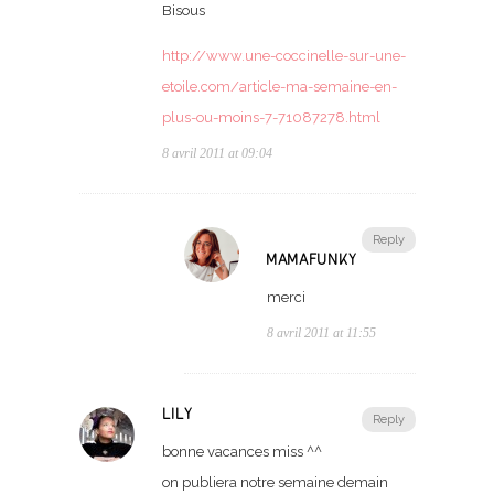
Bisous
http://www.une-coccinelle-sur-une-
etoile.com/article-ma-semaine-en-
plus-ou-moins-7-71087278.html
8 avril 2011 at 09:04
Reply
MAMAFUNKY
merci
8 avril 2011 at 11:55
LILY
Reply
bonne vacances miss ^^
on publiera notre semaine demain