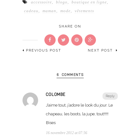
accessoire
,
blogo
,
boutique en ligne
,
cadeau
,
maman
,
mode
,
vêtements
SHARE ON
PREVIOUS POST
NEXT POST
6 COMMENTS
COLOMBE
Reply
J’aime tout, j’adore le look du jour. Le
chapeau, les boots, la jupe, tout!!!!!
Bises
16 novembre 2012 at 07:56