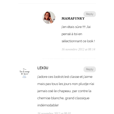
Reply
MAMAFUNKY
j’en étais sûre !!!! J’ai
pensé à toi en
sélectionnant ce look !
16 novembre 2012 at 08:14
LEXOU
Reply
j’adore ces looks!c’est classe et j’aime
mais pas tous les jours non plus!je n’ai
jamais osé le chapeau, par contre la
chemise blanche, grand classique
indémodable!
16 novembre 2012 at 08:01