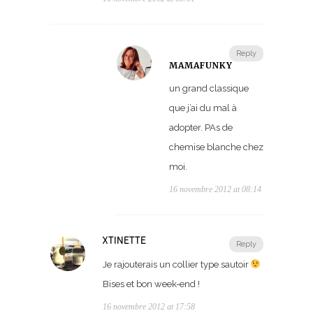
Reply
MAMAFUNKY
un grand classique
que j’ai du mal à
adopter. PAs de
chemise blanche chez
moi.
16 novembre 2012 at 08:14
XTINETTE
Reply
Je rajouterais un collier type sautoir
Bises et bon week-end !
16 novembre 2012 at 17:58