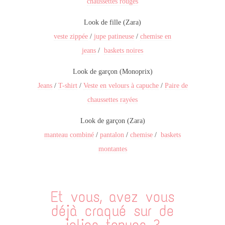
chaussettes rouges
Look de fille (Zara)
veste zippée
/
jupe patineuse
/
chemise en
jeans
/
baskets noires
Look de garçon (Monoprix)
Jeans
/
T-shirt
/
Veste en velours à capuche
/
Paire de
chaussettes rayées
Look de garçon (Zara)
manteau combiné
/
pantalon
/
chemise
/
baskets
montantes
Et vous, avez vous
déjà craqué sur de
jolies tenues ?