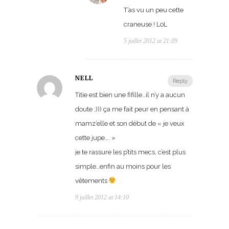
T’as vu un peu cette
craneuse ! LoL
5 juillet 2012 at 21:09
NELL
Reply
Titie est bien une fifille…il n’y a aucun
doute ;))) ça me fait peur en pensant à
mamz’elle et son début de « je veux
cette jupe…. »
je te rassure les p’tits mecs, c’est plus
simple…enfin au moins pour les
vêtements
9 juillet 2012 at 14:10