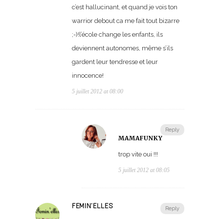
c’est hallucinant, et quand je vois ton
warrior debout ca me fait tout bizarre
;-)!l’école change les enfants, ils
deviennent autonomes, même s’ils
gardent leur tendresse et leur
innocence!
5 juillet 2012 at 08:00
Reply
MAMAFUNKY
trop vite oui !!!
5 juillet 2012 at 08:05
FEMIN'ELLES
Reply