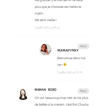
Ma grande (3 ans et demi) ne veux
plus que je choisisse ses habits le
matin…
Me sens vieille !
5 juillet 2012 at 09:22
Reply
MAMAFUNKY
Bienvenue dans ma
vie !
5 juillet 2012 at 21:10
MAMAN BOBO
Reply
Oh oui, beaucoup trop vite! Je n’ai plus
de bébés à la maison, c’est fini! Chucky