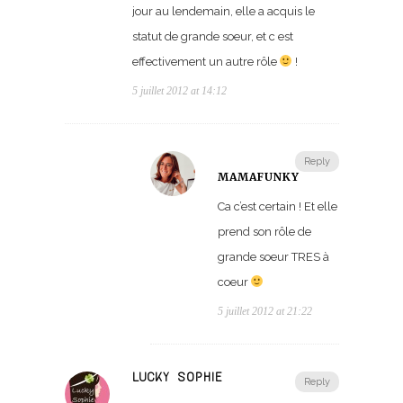
jour au lendemain, elle a acquis le
statut de grande soeur, et c est
effectivement un autre rôle
!
5 juillet 2012 at 14:12
Reply
MAMAFUNKY
Ca c’est certain ! Et elle
prend son rôle de
grande soeur TRES à
coeur
5 juillet 2012 at 21:22
LUCKY SOPHIE
Reply