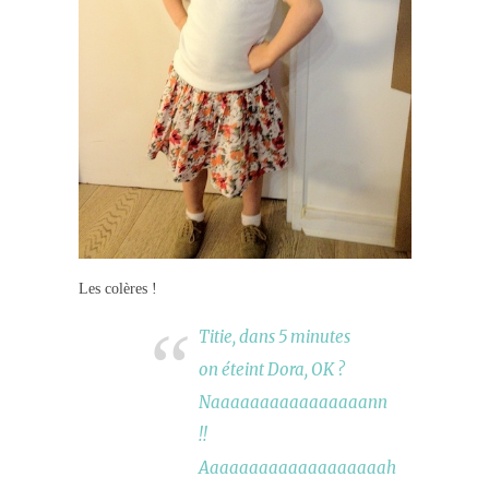
Les colères !
Titie, dans 5 minutes
on éteint Dora, OK ?
Naaaaaaaaaaaaaaaann
!!
Aaaaaaaaaaaaaaaaaaah