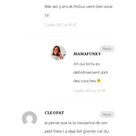
fête ses 5 ans et Pollux vient d’en avoir
11!
5 juillet 2012 at 09:47
Reply
MAMAFUNKY
Ah oui toi tu es
définitivement sorti
des couches
5 juillet 2012 at 21:09
CLEOPAT
Reply
je pense que la la naissance de son
petit frère l a déjà fait grandir car du