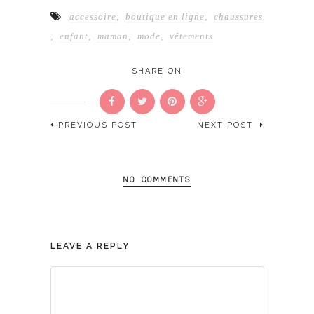
accessoire
,
boutique en ligne
,
chaussures
,
enfant
,
maman
,
mode
,
vêtements
SHARE ON
PREVIOUS POST
NEXT POST
NO COMMENTS
LEAVE A REPLY