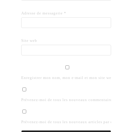
Adresse de messagerie
*
Site web
Enregistrer mon nom, mon e-mail et mon site web dans le 
Prévenez-moi de tous les nouveaux commentaires par e-mai
Prévenez-moi de tous les nouveaux articles par e-mail.