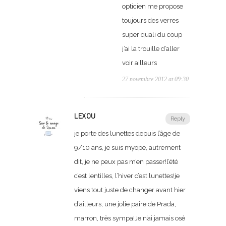
opticien me propose
toujours des verres
super quali du coup
j’ai la trouille d’aller
voir ailleurs
27 novembre 2012 at 09:30
LEXOU
Reply
je porte des lunettes depuis l’âge de
9/10 ans, je suis myope, autrement
dit, je ne peux pas m’en passer!l’été
c’est lentilles, l’hiver c’est lunettes!je
viens tout juste de changer avant hier
d’ailleurs, une jolie paire de Prada,
marron, très sympa!Je n’ai jamais osé