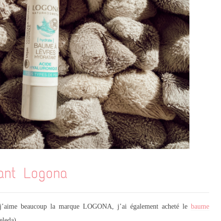
ant Logona
j’aime beaucoup la marque LOGONA, j’ai également acheté le
baume
eleda).