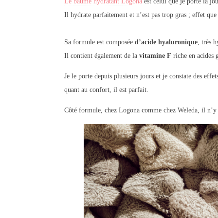
Le baume hydratant Logona
est celui que je porte la jo
Il hydrate parfaitement et n’est pas trop gras ; effet qu
Sa formule est composée
d’acide hyaluronique
, très 
Il contient également de la
vitamine F
riche en acides g
Je le porte depuis plusieurs jours et je constate des effe
quant au confort, il est parfait.
Côté formule, chez Logona comme chez Weleda, il n’y a 