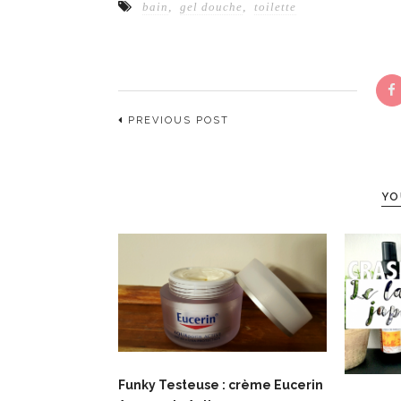
bain
,
gel douche
,
toilette
PREVIOUS POST
YO
Funky Testeuse : crème Eucerin