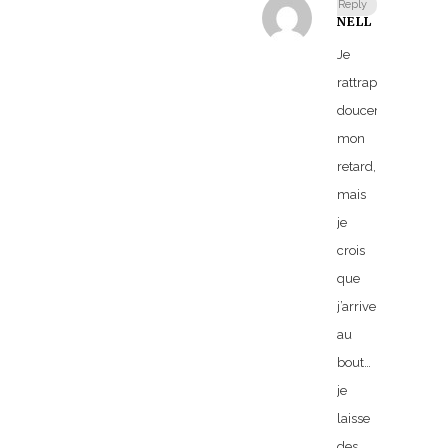
Reply
NELL
Je
rattrape
doucement
mon
retard,
mais
je
crois
que
j’arrive
au
bout…
je
laisse
des