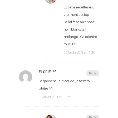
Et cette recettes est
vraiment tip-top !
Je l’ai faite au choco
noir, blanc, lait,
mélangé ! Ca déchire
tout ! LOL
21 janvier 2011 at 15:58
ELODIE ^^
Reply
Je garde sous le coude, je testerai
p’tetre ^^
21 janvier 2011 at 19:19
Reply