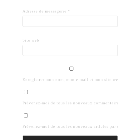
Adresse de messagerie
*
Site web
Enregistrer mon nom, mon e-mail et mon site web dans le 
Prévenez-moi de tous les nouveaux commentaires par e-mai
Prévenez-moi de tous les nouveaux articles par e-mail.