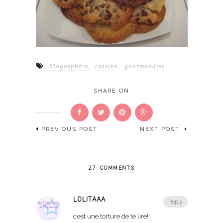
blogosphère
,
cuisine
,
gourmandise
SHARE ON
PREVIOUS POST
NEXT POST
27 COMMENTS
LOLITAAA
Reply
c’est une torture de te lire!!