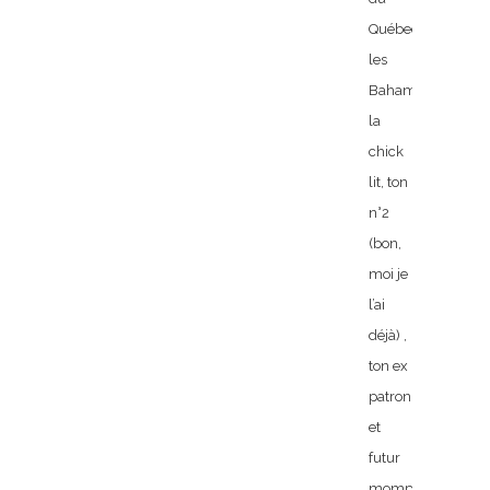
Québec,
les
Bahamas,
la
chick
lit, ton
n°2
(bon,
moi je
l’ai
déjà) ,
ton ex
patron
et
futur
mompreneur