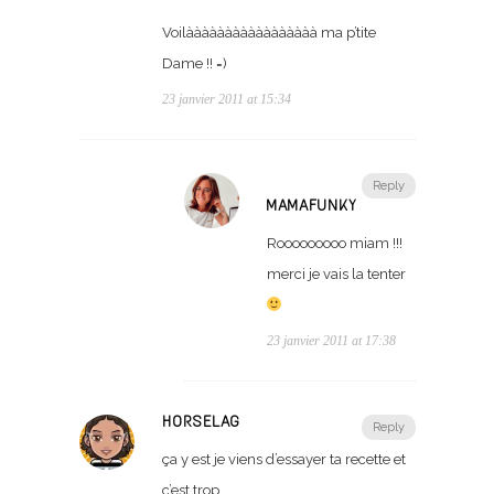
Voilààààààààààààààààà ma p’tite
Dame !! =)
23 janvier 2011 at 15:34
Reply
MAMAFUNKY
Rooooooooo miam !!!
merci je vais la tenter
23 janvier 2011 at 17:38
HORSELAG
Reply
ça y est je viens d’essayer ta recette et
c’est trop