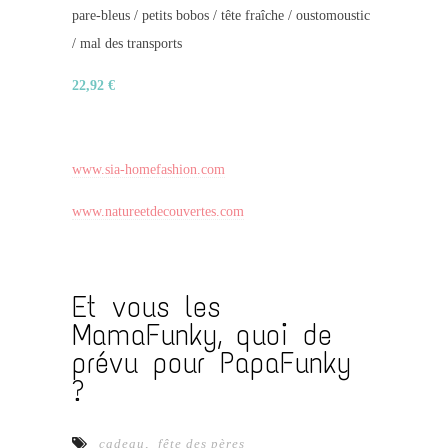
pare-bleus / petits bobos / tête fraîche / oustomoustic
/ mal des transports
22,92 €
www.sia-homefashion.com
www.natureetdecouvertes.com
Et vous les
MamaFunky, quoi de
prévu pour PapaFunky
?
cadeau
,
fête des pères