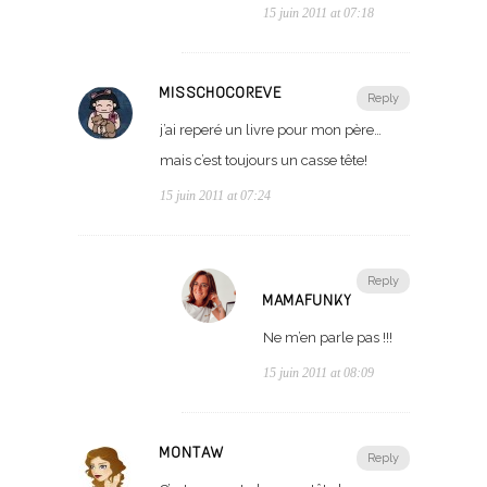
15 juin 2011 at 07:18
MISSCHOCOREVE
Reply
j’ai reperé un livre pour mon père…
mais c’est toujours un casse tête!
15 juin 2011 at 07:24
Reply
MAMAFUNKY
Ne m’en parle pas !!!
15 juin 2011 at 08:09
MONTAW
Reply