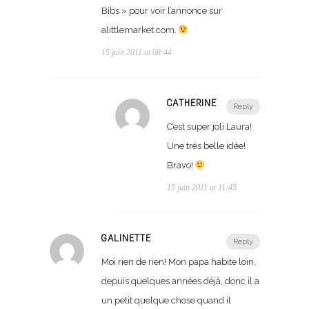
Bibs » pour voir l’annonce sur
alittlemarket.com.
15 juin 2011 at 08:44
CATHERINE
Reply
C’est super joli Laura!
Une très belle idée!
Bravo!
15 juin 2011 at 11:45
GALINETTE
Reply
Moi rien de rien! Mon papa habite loin,
depuis quelques années déjà, donc il a
un petit quelque chose quand il