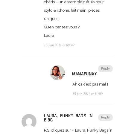
chéris – un ensemble d’étuis pour
stylo & iphone, fait main, pièces
uniques.
Qu’en pensez vous ?
Laura
15 juin 2011 at 08:42
Reply
MAMAFUNKY
Ah ça c’est pas mal !
15 juin 2011 at 11:09
LAURA, FUNKY BAGS 'N
Reply
BIBS
P.S. cliquez sur « Laura, Funky Bags ‘n