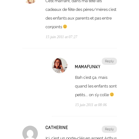
C’est marrant, dans ma tête les
cadeaux de fête des pères/mères c’est
des enfants aux parents et pas entre
conjoints
15 juin 2011 at 07:27
Reply
MAMAFUNKY
Bah c’est ça, mais
quand les enfants sont
petits…. on s’y colle
15 juin 2011 at 08:06
CATHERINE
Reply
Ici, c’est un porte-clés en argent Arthus