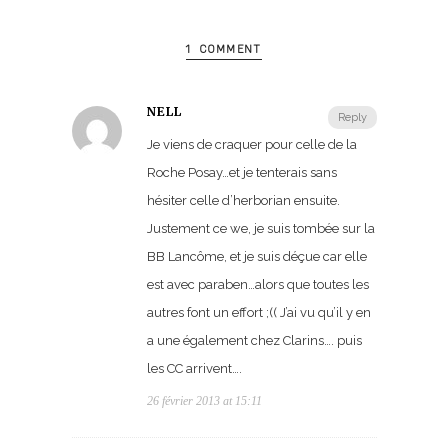
1 COMMENT
NELL
Reply
Je viens de craquer pour celle de la
Roche Posay…et je tenterais sans
hésiter celle d’herborian ensuite.
Justement ce we, je suis tombée sur la
BB Lancôme, et je suis déçue car elle
est avec paraben…alors que toutes les
autres font un effort ;(( J’ai vu qu’il y en
a une également chez Clarins…. puis
les CC arrivent….
26 février 2013 at 15:11