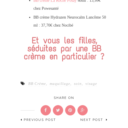
BB crème La Roche Posay
40ml : 13,99€
chez Powesanté
BB crème Hydrazen Neurocalm Lancôme 50
ml : 37,70€ chez Nocibé
Et vous les filles,
séduites par une BB
crème en particulier ?
BB Crème
,
maquillage
,
soin
,
visage
SHARE ON
PREVIOUS POST
NEXT POST