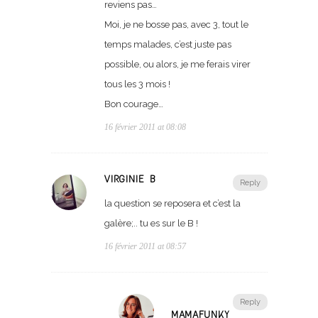
reviens pas…
Moi, je ne bosse pas, avec 3, tout le
temps malades, c’est juste pas
possible, ou alors, je me ferais virer
tous les 3 mois !
Bon courage…
16 février 2011 at 08:08
VIRGINIE B
Reply
la question se reposera et c’est la
galère;.. tu es sur le B !
16 février 2011 at 08:57
Reply
MAMAFUNKY