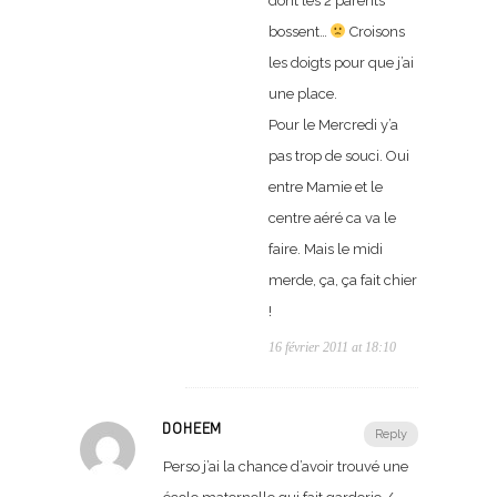
dont les 2 parents
bossent…
Croisons
les doigts pour que j’ai
une place.
Pour le Mercredi y’a
pas trop de souci. Oui
entre Mamie et le
centre aéré ca va le
faire. Mais le midi
merde, ça, ça fait chier
!
16 février 2011 at 18:10
DOHEEM
Reply
Perso j’ai la chance d’avoir trouvé une