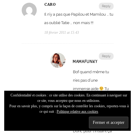
CARO
Reply
Il n’y a pas que Papilou et Mamilou … tu
as oublié Tatie … non mais !!!
18 février 2011 at 15:43
Reply
MAMAFUNKY
Bof quand même tu
n’es pas d’une
immense aide
Tu
Confidentialité et cookies : ce site utilise des cookies. En continuant à naviguer sur
ne la prends pas à
ce site, vous acceptez que nous en utilisions.
dormir. Tu ne la
Pour en savoir plus, y compris sur la façon de contrôler les cookies, reportez-vous à
ce qui suit :
Politique relative aux cookies
gardes pas tout un
week-end.
Donc pour l’instant ça