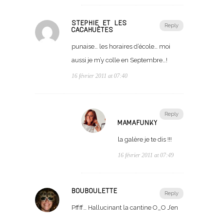
STEPHIE ET LES
Reply
CACAHUÈTES
punaise… les horaires d’école… moi
aussi je m’y colle en Septembre…!
16 février 2011 at 07:40
Reply
MAMAFUNKY
la galère je te dis !!!
16 février 2011 at 07:49
BOUBOULETTE
Reply
Pffff… Hallucinant la cantine O_O J’en