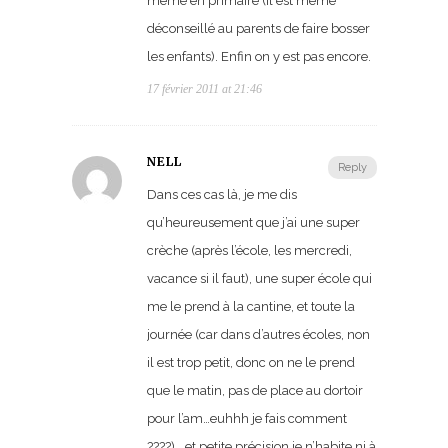
même en primaire (il est même
déconseillé au parents de faire bosser
les enfants). Enfin on y est pas encore.
17 février 2011 at 21:46
NELL
Reply
Dans ces cas là, je me dis
qu’heureusement que j’ai une super
crèche (après l’école, les mercredi,
vacance si il faut), une super école qui
me le prend à la cantine, et toute la
journée (car dans d’autres écoles, non
il est trop petit, donc on ne le prend
que le matin, pas de place au dortoir
pour l’am…euhhh je fais comment
????)….et petite précision je n’habite ni à