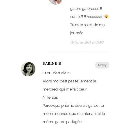
galère galèreeee !!
sur le B !! naaaaaan
Tu es le soleil de ma
journée
16 février 2011 at 09:09
SABINE B
Reply
Et oui c’est clair…
Alors moi c’est pas tellement le
mercredi qui me fait peur.
Ni le soir.
Parce qu’a priori je devrais garder la
même nounou que maintenant et la
même garde partagée…