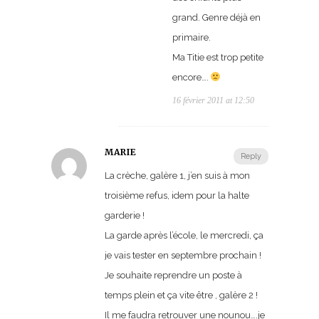
grand. Genre déjà en
primaire.
Ma Titie est trop petite
encore….
16 février 2011 at 12:50
MARIE
Reply
La crèche, galère 1, j’en suis à mon
troisième refus, idem pour la halte
garderie !
La garde après l’école, le mercredi, ça
je vais tester en septembre prochain !
Je souhaite reprendre un poste à
temps plein et ça vite être , galère 2 !
Il me faudra retrouver une nounou….je