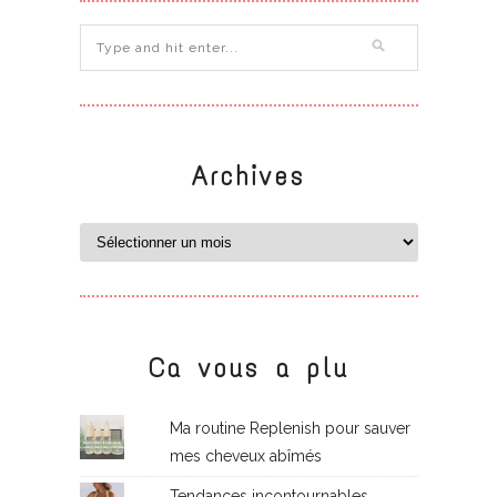
Archives
Ca vous a plu
Ma routine Replenish pour sauver
mes cheveux abîmés
Tendances incontournables