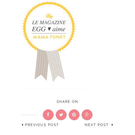
SHARE ON
PREVIOUS POST
NEXT POST