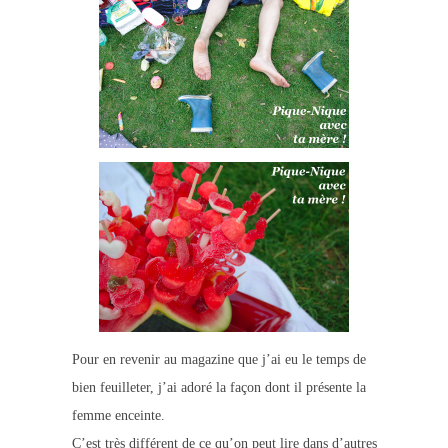
Pour en revenir au magazine que j’ai eu le temps de
bien feuilleter, j’ai adoré la façon dont il présente la
femme enceinte.
C’est très différent de ce qu’on peut lire dans d’autres