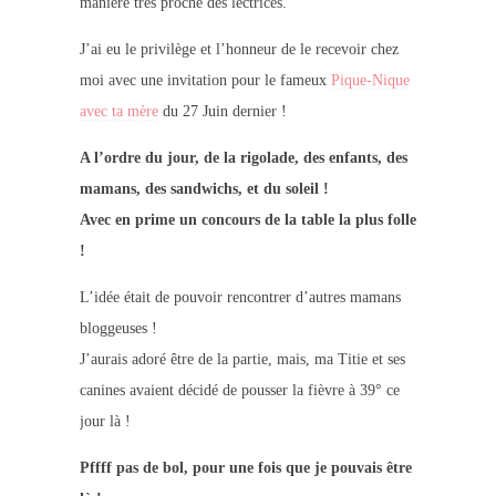
manière très proche des lectrices.
J’ai eu le privilège et l’honneur de le recevoir chez
moi avec une invitation pour le fameux
Pique-Nique
avec ta mère
du 27 Juin dernier !
A l’ordre du jour, de la rigolade, des enfants, des
mamans, des sandwichs, et du soleil !
Avec en prime un concours de la table la plus folle
!
L’idée était de pouvoir rencontrer d’autres mamans
bloggeuses !
J’aurais adoré être de la partie, mais, ma Titie et ses
canines avaient décidé de pousser la fièvre à 39° ce
jour là !
Pffff pas de bol, pour une fois que je pouvais être