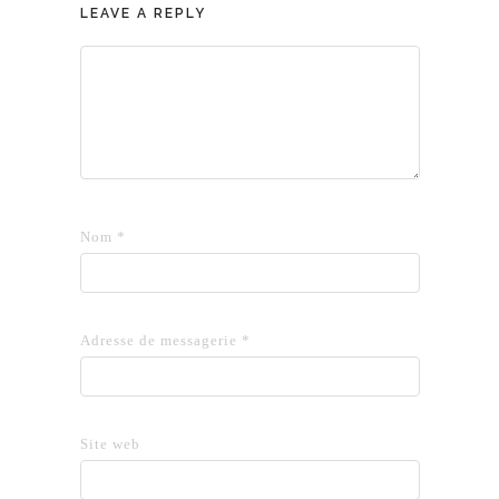
LEAVE A REPLY
Nom
*
Adresse de messagerie
*
Site web