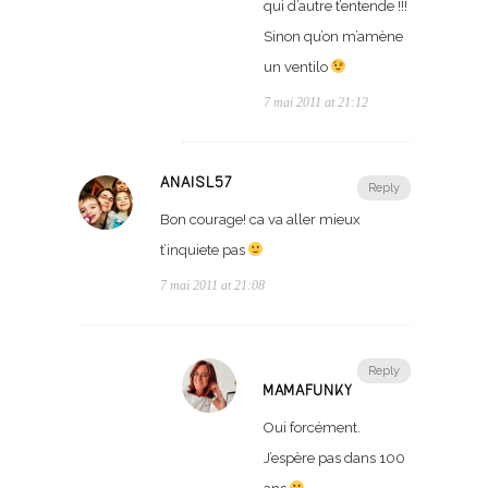
qui d’autre t’entende !!!
Sinon qu’on m’amène
un ventilo
7 mai 2011 at 21:12
ANAISL57
Reply
Bon courage! ca va aller mieux
t’inquiete pas
7 mai 2011 at 21:08
Reply
MAMAFUNKY
Oui forcément.
J’espère pas dans 100