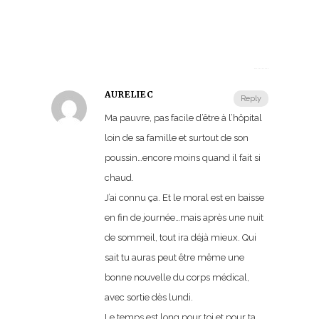
7
ma
20
at
22:
AURÉLIEC
Reply
Ma pauvre, pas facile d’être à l’hôpital
loin de sa famille et surtout de son
poussin…encore moins quand il fait si
chaud.
J’ai connu ça. Et le moral est en baisse
en fin de journée…mais après une nuit
de sommeil, tout ira déjà mieux. Qui
sait tu auras peut être même une
bonne nouvelle du corps médical,
avec sortie dès lundi.
Le temps est long pour toi et pour ta