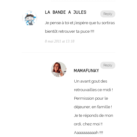
LA BANDE À JULES
Reply
Je pense à toi et j’espère que tu sortiras
bientôt retrouver ta puce !!!!
8 mai 2011 at 13:18
Reply
MAMAFUNKY
Un avant gout des
retrouvailles ce midi !
Permission pour le
déjeuner, en famille !
Je te réponds de mon
ordi, chez moi !!
Aaaaaaaaaah !!!!