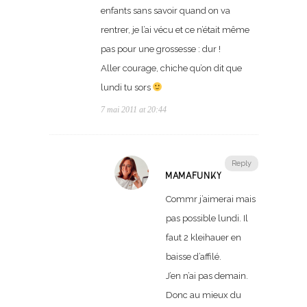
enfants sans savoir quand on va
rentrer, je l’ai vécu et ce n’était même
pas pour une grossesse : dur !
Aller courage, chiche qu’on dit que
lundi tu sors
7 mai 2011 at 20:44
Reply
MAMAFUNKY
Commr j’aimerai mais
pas possible lundi. Il
faut 2 kleihauer en
baisse d’affilé.
J’en n’ai pas demain.
Donc au mieux du