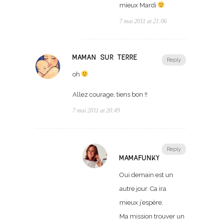
mieux Mardi
7 mai 2011 at 21:06
MAMAN SUR TERRE
Reply
oh
Allez courage, tiens bon !!
7 mai 2011 at 20:49
Reply
MAMAFUNKY
Oui demain est un
autre jour. Ca ira
mieux j’espère.
Ma mission trouver un