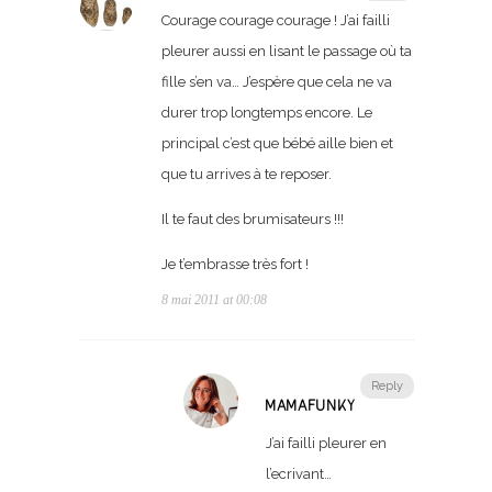
Courage courage courage ! J’ai failli
pleurer aussi en lisant le passage où ta
fille s’en va… J’espère que cela ne va
durer trop longtemps encore. Le
principal c’est que bébé aille bien et
que tu arrives à te reposer.
Il te faut des brumisateurs !!!
Je t’embrasse très fort !
8 mai 2011 at 00:08
Reply
MAMAFUNKY
J’ai failli pleurer en
l’ecrivant…