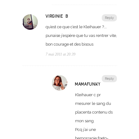
VIRGINIE B
Reply
qu’est ce que c’est le Kleihauer ?….
punaise j’espère que tu vas rentrer vite,
bon courage et des bisous
7 mai 2011 at 20:39
Reply
MAMAFUNKY
Kleihauer c pr
mesurer le sang du
placenta contenu ds
mon sang.
Pcq j’ai une
hemorragie foeto-