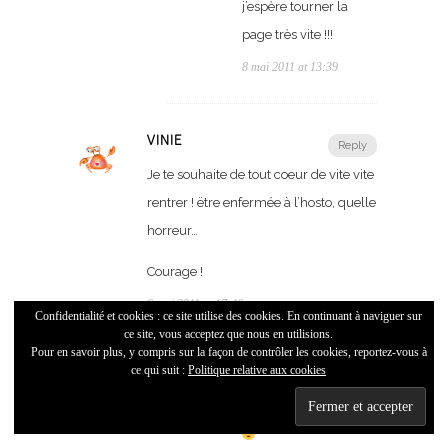
j’espère tourner la
page très vite !!!
8 mai 2011 at 13:39
VINIE
Reply
Je te souhaite de tout coeur de vite vite
rentrer ! ëtre enfermée à l’hosto, quelle
horreur…
Courage !
8 mai 2011 at 17:46
Confidentialité et cookies : ce site utilise des cookies. En continuant à naviguer sur
ce site, vous acceptez que nous en utilisions.
Pour en savoir plus, y compris sur la façon de contrôler les cookies, reportez-vous à
ce qui suit :
Politique relative aux cookies
Reply
MAMAFUNKY