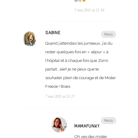
ans
7 mai 2011 at 21:10
SABINE
Reply
Quand j’attendais les jumeaux, j’ai du
rester quelques fois en « séjour » à
l’hôpital et à chaque fois que Zorro
partait.. aïe!! je ne peux que te
souhaiter plein de courage et de Mister
Freeze ! Bises
7 mai 2011 at 21:27
Reply
MAMAFUNKY
Oh yes des mister