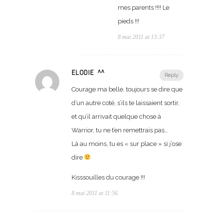
mes parents !!!! Le
pieds !!!
8 mai 2011 at 13:37
ELODIE ^^
Reply
Courage ma belle, toujours se dire que
d’un autre coté, s’ils te laissaient sortir,
et qu’il arrivait quelque chose à
Warrior, tu ne t’en remettrais pas…
Là au moins, tu es « sur place » si j’ose
dire
Kisssouilles du courage !!!
8 mai 2011 at 11:56