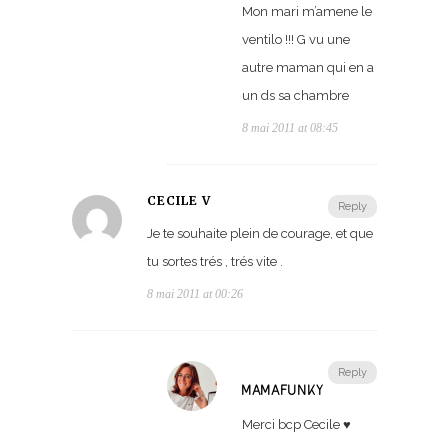
Mon mari m’amene le
ventilo !!! G vu une
autre maman qui en a
un ds sa chambre
8 mai 2011 at 08:45
CECILE V
Reply
Je te souhaite plein de courage, et que
tu sortes trés , trés vite .
8 mai 2011 at 00:26
Reply
MAMAFUNKY
Merci bcp Cecile ♥