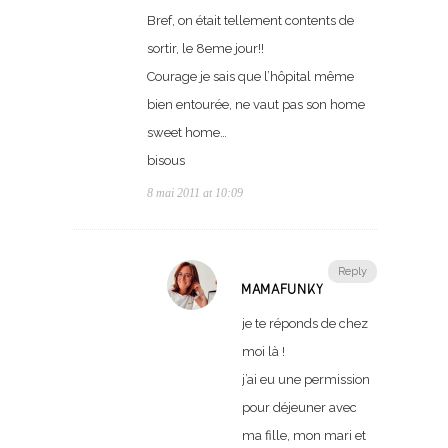
Bref, on était tellement contents de
sortir, le 8eme jour!!
Courage je sais que l’hôpital même
bien entourée, ne vaut pas son home
sweet home…
bisous
8 mai 2011 at 10:09
Reply
MAMAFUNKY
je te réponds de chez
moi là !
j’ai eu une permission
pour déjeuner avec
ma fille, mon mari et