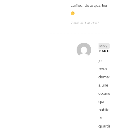
coiffeur ds le quartier
7 mai 2011 at 21:07
Reply
CARO
je
peux
demander
à une
copine
qui
habite
le
quartier