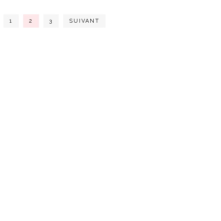
1
2
3
SUIVANT